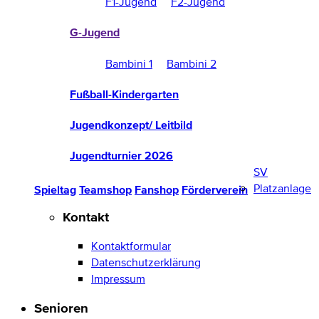
F1-Jugend
F2-Jugend
G-Jugend
Bambini 1
Bambini 2
Fußball-Kindergarten
Jugendkonzept/ Leitbild
Jugendturnier 2026
SV
Platzanlage
Spieltag
Teamshop
Fanshop
Förderverein
Kontakt
Kontaktformular
Datenschutzerklärung
Impressum
Senioren