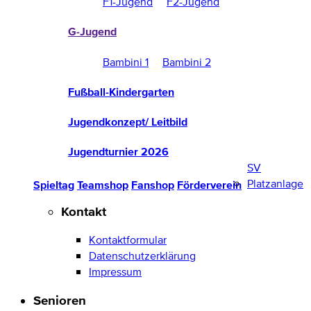
F1-Jugend
F2-Jugend
G-Jugend
Bambini 1
Bambini 2
Fußball-Kindergarten
Jugendkonzept/ Leitbild
Jugendturnier 2026
SV
Platzanlage
Spieltag
Teamshop
Fanshop
Förderverein
Kontakt
Kontaktformular
Datenschutzerklärung
Impressum
Senioren