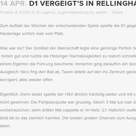
14 APR.
D1 VERGEIGT’S IN RELLING
Posted at 11:00h
in
D-Jugend
,
Jugendabteilung
by
admin
Share
Zum Auftakt der Wochen der entscheidenden Spiele spielte die D1 gege
Niederlage schlich man vom Platz.
Was war los? Der Großteil der Mannschaft legte eine gehörige Portion S
hinten gut und nutzte die Heisinger Nachlässigkeiten zu manch schnellem
einem Eigentor die Führung bescherte. Immerhin ging daraufhin ein leic
Ausgleich: Nico fing den Ball ab, Taven leitete auf den ins Zentrum gest
korrigiert, alles wieder offen.
Eigentlich. Denn leider spielte der HSV ähnlich trantütig weiter und mi
nicht gewinnen. Die Fehlpassquote war gruselig. Gleich 3 Mal lud man d
vorbeirauschen, beim dritten Mal zappelte er im Netz: 2:1. Natürlich wo
bloß tat es das ziemlich harmlos. Die beiden großen Chancen zum Ausg
eben.