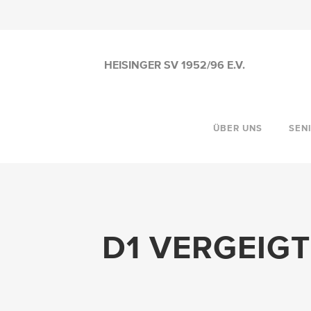
HEISINGER SV 1952/96 E.V.
ÜBER UNS
SEN
D1 VERGEIGT