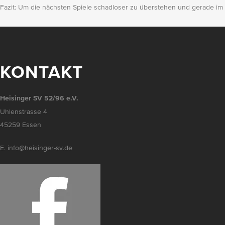
Fazit: Um die nächsten Spiele schadloser zu überstehen und gerade im 
KONTAKT
Heisinger SV 52/96 e.V.
Uhlenstrasse 4
45259 Essen
E. info@heisinger-sv.de