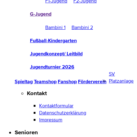
F1-Jugend
F2-Jugend
G-Jugend
Bambini 1
Bambini 2
Fußball-Kindergarten
Jugendkonzept/ Leitbild
Jugendturnier 2026
SV
Platzanlage
Spieltag
Teamshop
Fanshop
Förderverein
Kontakt
Kontaktformular
Datenschutzerklärung
Impressum
Senioren