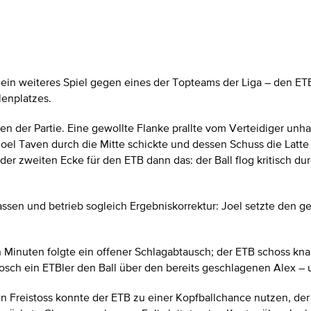
 ein weiteres Spiel gegen eines der Topteams der Liga – den ET
lenplatzes.
hen der Partie. Eine gewollte Flanke prallte vom Verteidiger unha
Joel Taven durch die Mitte schickte und dessen Schuss die Latte
der zweiten Ecke für den ETB dann das: der Ball flog kritisch dur
ssen und betrieb sogleich Ergebniskorrektur: Joel setzte den g
en Minuten folgte ein offener Schlagabtausch; der ETB schoss kna
rosch ein ETBler den Ball über den bereits geschlagenen Alex – u
en Freistoss konnte der ETB zu einer Kopfballchance nutzen, der