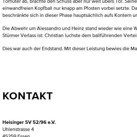
Torhüter ab, brachte den Schuss aber nur weit übers Tor. Seine
einwandfreien Kopfball nur knapp am Pfosten vorbei setzte. D
beschränkte sich in dieser Phase hauptsächlich aufs Kontern und
Die Abwehr um Alessandro und Heinz stand wieder wie eine Wa
Stürmer Verlass ist: Christian luchste dem ballführenden Verte
Dies war auch der Endstand. Mit dieser Leistung bewies die Man
KONTAKT
Heisinger SV 52/96 e.V.
Uhlenstrasse 4
45259 Essen