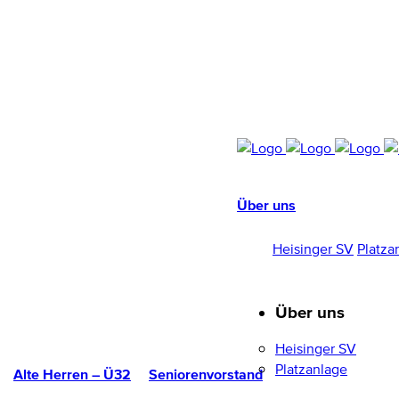
Über uns
HEISINGER SV
1952/96 E.V.
Heisinger SV
Platza
Über uns
Heisinger SV
Platzanlage
Alte Herren – Ü32
Seniorenvorstand