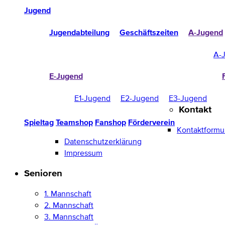
Jugend
Jugendabteilung
Geschäftszeiten
A-Jugend
A-
E-Jugend
E1-Jugend
E2-Jugend
E3-Jugend
Kontakt
Spieltag
Teamshop
Fanshop
Förderverein
Kontaktformu
Datenschutzerklärung
Impressum
Senioren
1. Mannschaft
2. Mannschaft
3. Mannschaft