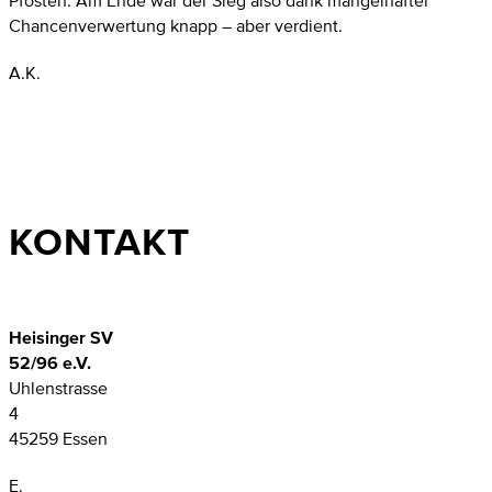
Pfosten. Am Ende war der Sieg also dank mangelhafter
Chancenverwertung knapp – aber verdient.
A.K.
KONTAKT
Heisinger SV
52/96 e.V.
Uhlenstrasse
4
45259 Essen
E.