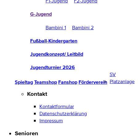
F1-Jugend
F2-Jugend
G-Jugend
Bambini 1
Bambini 2
Fußball-Kindergarten
Jugendkonzept/ Leitbild
Jugendturnier 2026
SV
Platzanlage
Spieltag
Teamshop
Fanshop
Förderverein
Kontakt
Kontaktformular
Datenschutzerklärung
Impressum
Senioren