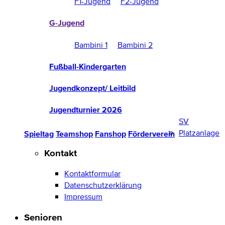
F1-Jugend
F2-Jugend
G-Jugend
Bambini 1
Bambini 2
Fußball-Kindergarten
Jugendkonzept/ Leitbild
Jugendturnier 2026
SV
Platzanlage
Spieltag
Teamshop
Fanshop
Förderverein
Kontakt
Kontaktformular
Datenschutzerklärung
Impressum
Senioren