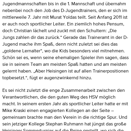
Jugendmannschaften bis in die 1. Mannschaft und übernahm
nebenbei noch den Job des D-Jugendtrainers, den er sich im
mittlerweile 7. Jahr mit Murat Yoldas teilt. Seit Anfang 2011 ist
er auch noch sportlicher Leiter. Ein ziemlich hohes Pensum,
doch Christian lächelt und zuckt mit den Schultern: „Die
Jungs zahlen dir das zurück.“ Gerade das Traineramt in der D-
Jugend mache ihm Spaß, denn nicht zuletzt sei dies das
„goldene Lernalter“, wo die Kids besonders viel mitnehmen.
Schön sei es, wenn seine ehemaligen Spieler ihm sagen, dass
sie in seinem Team am meisten Spaß hatten und am meisten
gelernt haben. „Aber Heisingen ist auf allen Trainerpositionen
topbesetzt.“, fügt er augenzwinkernd hinzu.
Es sei nicht zuletzt die enge Zusammenarbeit zwischen den
Verantwortlichen, die den guten Weg des HSV möglich
macht. In seinem ersten Jahr als sportlicher Leiter hatte er mit
Mike Kraski einen engagierten Kollegen an der Seite –
gemeinsam brachte man den Verein in die richtige Spur. Und
sein jetziger Kollege Stephan Ruhmann hat jüngst das große
Heisinger Sommerturnier auf die Beine gestellt, wo sich die