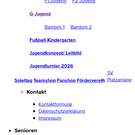
F1-Jugend
F2-Jugend
G-Jugend
Bambini 1
Bambini 2
Fußball-Kindergarten
Jugendkonzept/ Leitbild
Jugendturnier 2026
SV
Platzanlage
Spieltag
Teamshop
Fanshop
Förderverein
Kontakt
Kontaktformular
Datenschutzerklärung
Impressum
Senioren