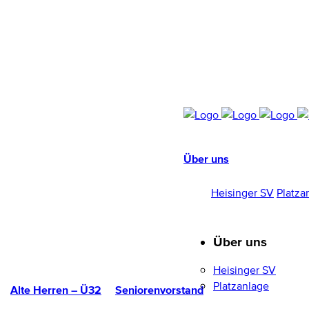
Über uns
HEISINGER SV
1952/96 E.V.
Heisinger SV
Platza
Über uns
Heisinger SV
Platzanlage
Alte Herren – Ü32
Seniorenvorstand