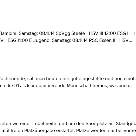
ambini: Samstag: 08.11.14 SpVgg Steele - HSV III 12:00 ESG II - 
SV - ESG 11:00 E-Jugend: Samstag: 08.11.14 RSC Essen II - HSV...
ochenende, sah man heute eine gut eingestellte und hoch moti
sich die B1 als klar dominierende Mannschaft heraus, was auch...
 bieten wir eine Trödelmeile rund um den Sportplatz an. Standg
 müllfreien Platzübergabe erstattet. Plätze werden nur bei vor