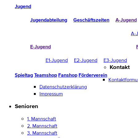
Jugend
Jugendabteilung
Geschäftszeiten
A-Jugend
A-
E-Jugend
E1-Jugend
E2-Jugend
E3-Jugend
Kontakt
Spieltag
Teamshop
Fanshop
Förderverein
Kontaktformu
Datenschutzerklärung
Impressum
Senioren
1. Mannschaft
2. Mannschaft
3. Mannschaft