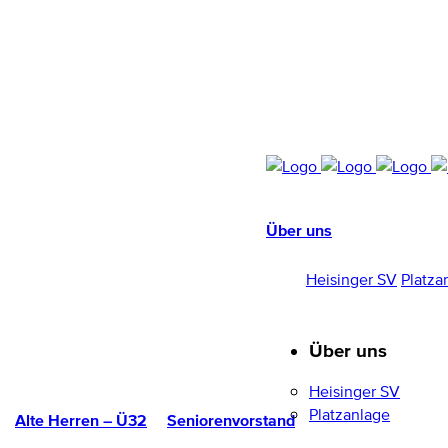
Über uns
HEISINGER SV
1952/96 E.V.
Heisinger SV
Platza
Über uns
Heisinger SV
Platzanlage
Alte Herren – Ü32
Seniorenvorstand