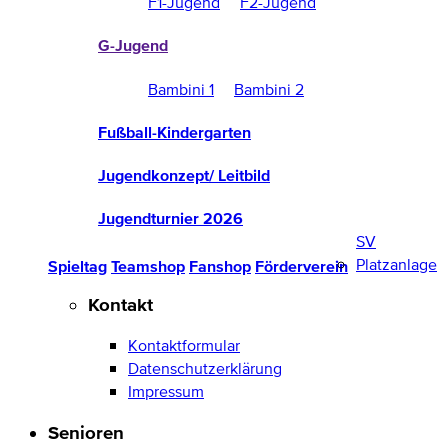
F1-Jugend
F2-Jugend
G-Jugend
Bambini 1
Bambini 2
Fußball-Kindergarten
Jugendkonzept/ Leitbild
Jugendturnier 2026
SV
Platzanlage
Spieltag
Teamshop
Fanshop
Förderverein
Kontakt
Kontaktformular
Datenschutzerklärung
Impressum
Senioren