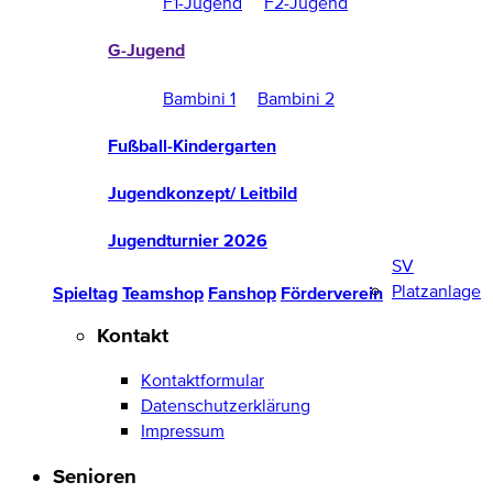
F1-Jugend
F2-Jugend
G-Jugend
Bambini 1
Bambini 2
Fußball-Kindergarten
Jugendkonzept/ Leitbild
Jugendturnier 2026
SV
Platzanlage
Spieltag
Teamshop
Fanshop
Förderverein
Kontakt
Kontaktformular
Datenschutzerklärung
Impressum
Senioren