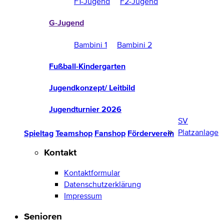
F1-Jugend
F2-Jugend
G-Jugend
Bambini 1
Bambini 2
Fußball-Kindergarten
Jugendkonzept/ Leitbild
Jugendturnier 2026
SV
Platzanlage
Spieltag
Teamshop
Fanshop
Förderverein
Kontakt
Kontaktformular
Datenschutzerklärung
Impressum
Senioren