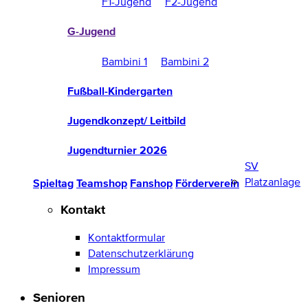
F1-Jugend
F2-Jugend
G-Jugend
Bambini 1
Bambini 2
Fußball-Kindergarten
Jugendkonzept/ Leitbild
Jugendturnier 2026
SV
Platzanlage
Spieltag
Teamshop
Fanshop
Förderverein
Kontakt
Kontaktformular
Datenschutzerklärung
Impressum
Senioren