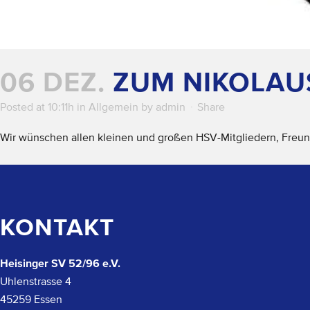
06 DEZ.
ZUM NIKOLAU
Posted at 10:11h
in
Allgemein
by
admin
Share
Wir wünschen allen kleinen und großen HSV-Mitgliedern, Freu
KONTAKT
Heisinger SV 52/96 e.V.
Uhlenstrasse 4
45259 Essen