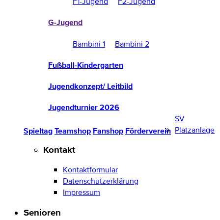
F1-Jugend
F2-Jugend
G-Jugend
Bambini 1
Bambini 2
Fußball-Kindergarten
Jugendkonzept/ Leitbild
Jugendturnier 2026
SV
Platzanlage
Spieltag
Teamshop
Fanshop
Förderverein
Kontakt
Kontaktformular
Datenschutzerklärung
Impressum
Senioren