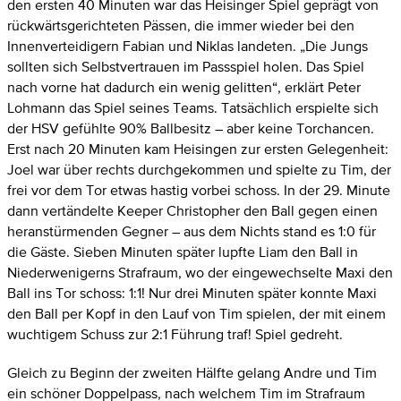
den ersten 40 Minuten war das Heisinger Spiel geprägt von
rückwärtsgerichteten Pässen, die immer wieder bei den
Innenverteidigern Fabian und Niklas landeten. „Die Jungs
sollten sich Selbstvertrauen im Passspiel holen. Das Spiel
nach vorne hat dadurch ein wenig gelitten“, erklärt Peter
Lohmann das Spiel seines Teams. Tatsächlich erspielte sich
der HSV gefühlte 90% Ballbesitz – aber keine Torchancen.
Erst nach 20 Minuten kam Heisingen zur ersten Gelegenheit:
Joel war über rechts durchgekommen und spielte zu Tim, der
frei vor dem Tor etwas hastig vorbei schoss. In der 29. Minute
dann vertändelte Keeper Christopher den Ball gegen einen
heranstürmenden Gegner – aus dem Nichts stand es 1:0 für
die Gäste. Sieben Minuten später lupfte Liam den Ball in
Niederwenigerns Strafraum, wo der eingewechselte Maxi den
Ball ins Tor schoss: 1:1! Nur drei Minuten später konnte Maxi
den Ball per Kopf in den Lauf von Tim spielen, der mit einem
wuchtigem Schuss zur 2:1 Führung traf! Spiel gedreht.
Gleich zu Beginn der zweiten Hälfte gelang Andre und Tim
ein schöner Doppelpass, nach welchem Tim im Strafraum