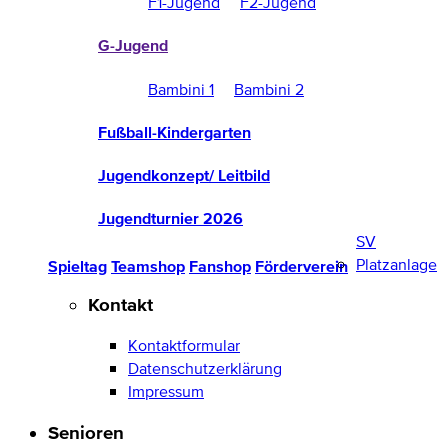
F1-Jugend
F2-Jugend
G-Jugend
Bambini 1
Bambini 2
Fußball-Kindergarten
Jugendkonzept/ Leitbild
Jugendturnier 2026
SV
Platzanlage
Spieltag
Teamshop
Fanshop
Förderverein
Kontakt
Kontaktformular
Datenschutzerklärung
Impressum
Senioren