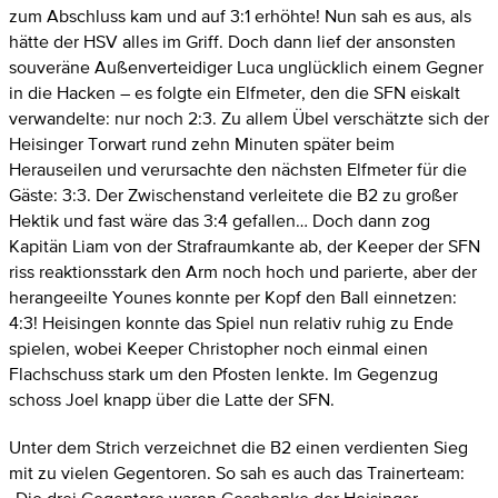
zum Abschluss kam und auf 3:1 erhöhte! Nun sah es aus, als
hätte der HSV alles im Griff. Doch dann lief der ansonsten
souveräne Außenverteidiger Luca unglücklich einem Gegner
in die Hacken – es folgte ein Elfmeter, den die SFN eiskalt
verwandelte: nur noch 2:3. Zu allem Übel verschätzte sich der
Heisinger Torwart rund zehn Minuten später beim
Herauseilen und verursachte den nächsten Elfmeter für die
Gäste: 3:3. Der Zwischenstand verleitete die B2 zu großer
Hektik und fast wäre das 3:4 gefallen… Doch dann zog
Kapitän Liam von der Strafraumkante ab, der Keeper der SFN
riss reaktionsstark den Arm noch hoch und parierte, aber der
herangeeilte Younes konnte per Kopf den Ball einnetzen:
4:3! Heisingen konnte das Spiel nun relativ ruhig zu Ende
spielen, wobei Keeper Christopher noch einmal einen
Flachschuss stark um den Pfosten lenkte. Im Gegenzug
schoss Joel knapp über die Latte der SFN.
Unter dem Strich verzeichnet die B2 einen verdienten Sieg
mit zu vielen Gegentoren. So sah es auch das Trainerteam: