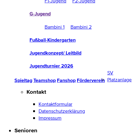
F1-Jugend
F2-Jugend
G-Jugend
Bambini 1
Bambini 2
Fußball-Kindergarten
Jugendkonzept/ Leitbild
Jugendturnier 2026
SV
Platzanlage
Spieltag
Teamshop
Fanshop
Förderverein
Kontakt
Kontaktformular
Datenschutzerklärung
Impressum
Senioren