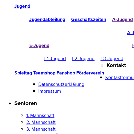
Jugend
Jugendabteilung
Geschäftszeiten
A-Jugend
A-
E-Jugend
E1-Jugend
E2-Jugend
E3-Jugend
Kontakt
Spieltag
Teamshop
Fanshop
Förderverein
Kontaktformu
Datenschutzerklärung
Impressum
Senioren
1. Mannschaft
2. Mannschaft
3. Mannschaft