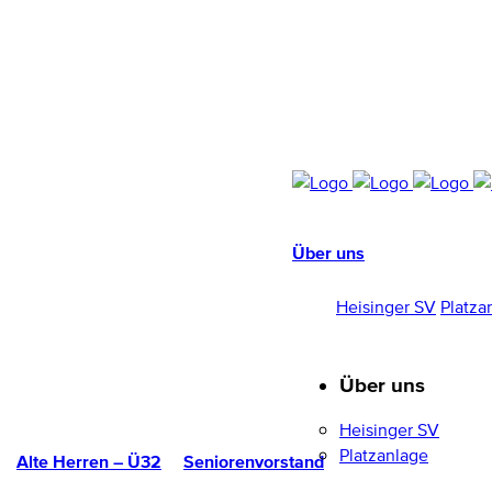
Über uns
HEISINGER SV
1952/96 E.V.
Heisinger SV
Platza
Über uns
Heisinger SV
Platzanlage
Alte Herren – Ü32
Seniorenvorstand