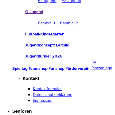
F1-Jugend
F2-Jugend
G-Jugend
Bambini 1
Bambini 2
Fußball-Kindergarten
Jugendkonzept/ Leitbild
Jugendturnier 2026
SV
Platzanlage
Spieltag
Teamshop
Fanshop
Förderverein
Kontakt
Kontaktformular
Datenschutzerklärung
Impressum
Senioren