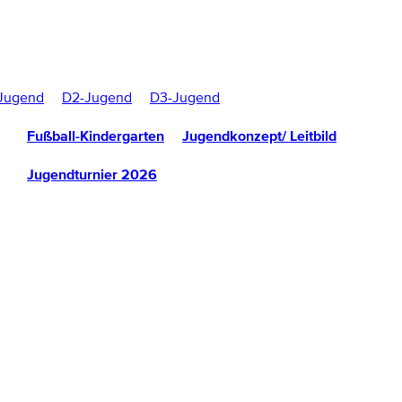
Jugend
D2-Jugend
D3-Jugend
Fußball-Kindergarten
Jugendkonzept/ Leitbild
Jugendturnier 2026