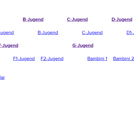
B-Jugend
C-Jugend
D-Jugend
Jugend
B-Jugend
C-Jugend
D1-
F-Jugend
G-Jugend
F1-Jugend
F2-Jugend
Bambini 1
Bambini 2
lar