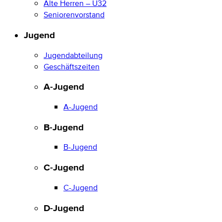
Alte Herren – Ü32
Seniorenvorstand
Jugend
Jugendabteilung
Geschäftszeiten
A-Jugend
A-Jugend
B-Jugend
B-Jugend
C-Jugend
C-Jugend
D-Jugend