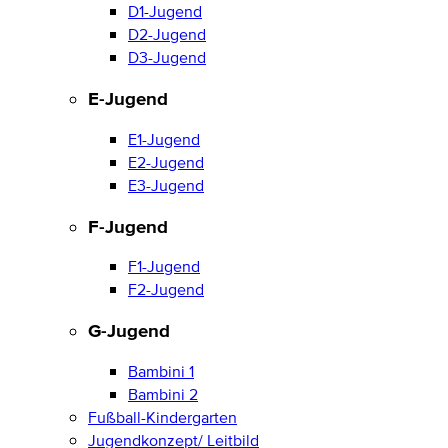
D1-Jugend
D2-Jugend
D3-Jugend
E-Jugend
E1-Jugend
E2-Jugend
E3-Jugend
F-Jugend
F1-Jugend
F2-Jugend
G-Jugend
Bambini 1
Bambini 2
Fußball-Kindergarten
Jugendkonzept/ Leitbild