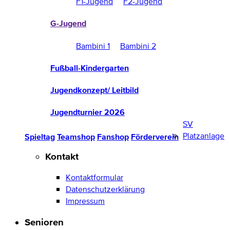
F1-Jugend
F2-Jugend
G-Jugend
Bambini 1
Bambini 2
Fußball-Kindergarten
Jugendkonzept/ Leitbild
Jugendturnier 2026
SV
Platzanlage
Spieltag
Teamshop
Fanshop
Förderverein
Kontakt
Kontaktformular
Datenschutzerklärung
Impressum
Senioren