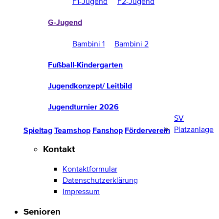
F1-Jugend
F2-Jugend
G-Jugend
Bambini 1
Bambini 2
Fußball-Kindergarten
Jugendkonzept/ Leitbild
Jugendturnier 2026
SV
Platzanlage
Spieltag
Teamshop
Fanshop
Förderverein
Kontakt
Kontaktformular
Datenschutzerklärung
Impressum
Senioren