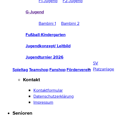
F1-Jugend
F2-Jugend
G-Jugend
Bambini 1
Bambini 2
Fußball-Kindergarten
Jugendkonzept/ Leitbild
Jugendturnier 2026
SV
Platzanlage
Spieltag
Teamshop
Fanshop
Förderverein
Kontakt
Kontaktformular
Datenschutzerklärung
Impressum
Senioren