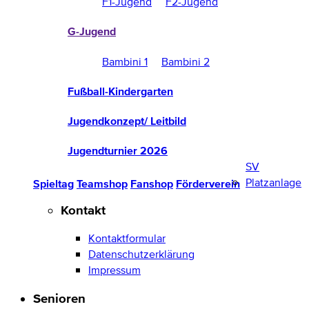
F1-Jugend
F2-Jugend
G-Jugend
Bambini 1
Bambini 2
Fußball-Kindergarten
Jugendkonzept/ Leitbild
Jugendturnier 2026
SV
Platzanlage
Spieltag
Teamshop
Fanshop
Förderverein
Kontakt
Kontaktformular
Datenschutzerklärung
Impressum
Senioren