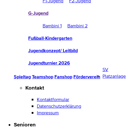
F1-Jugend
F2-Jugend
G-Jugend
Bambini 1
Bambini 2
Fußball-Kindergarten
Jugendkonzept/ Leitbild
Jugendturnier 2026
SV
Platzanlage
Spieltag
Teamshop
Fanshop
Förderverein
Kontakt
Kontaktformular
Datenschutzerklärung
Impressum
Senioren