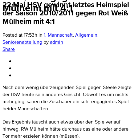
22 Mai
HSV gewinnt letztes Heimspiel
Mülheim mit 4:1
der Saison 2010/2011 gegen Rot Weiß
Mülheim mit 4:1
Posted at 17:53h
in
1. Mannschaft
,
Allgemein
,
Seniorenabteilung
by
admin
Share
Nach dem wenig überzeugenden Spiel gegen Steele zeigte
der HSV heute sein anderes Gesicht. Obwohl es um nichts
mehr ging, sahen die Zuschauer ein sehr engagiertes Spiel
beider Mannschaften.
Das Ergebnis täuscht auch etwas über den Spielverlauf
hinweg. RW Mülheim hätte durchaus das eine oder andere
Tor mehr erzielen können (müssen).