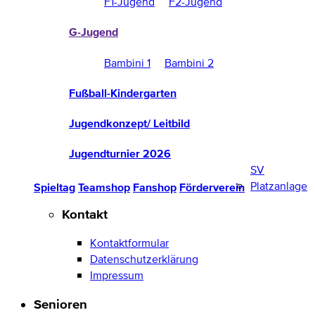
F1-Jugend
F2-Jugend
G-Jugend
Bambini 1
Bambini 2
Fußball-Kindergarten
Jugendkonzept/ Leitbild
Jugendturnier 2026
SV
Platzanlage
Spieltag
Teamshop
Fanshop
Förderverein
Kontakt
Kontaktformular
Datenschutzerklärung
Impressum
Senioren