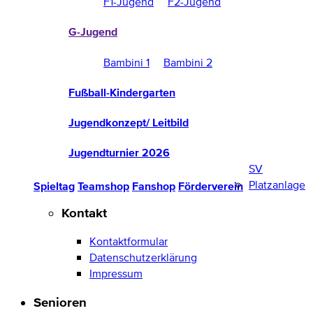
F1-Jugend
F2-Jugend
G-Jugend
Bambini 1
Bambini 2
Fußball-Kindergarten
Jugendkonzept/ Leitbild
Jugendturnier 2026
SV
Platzanlage
Spieltag
Teamshop
Fanshop
Förderverein
Kontakt
Kontaktformular
Datenschutzerklärung
Impressum
Senioren