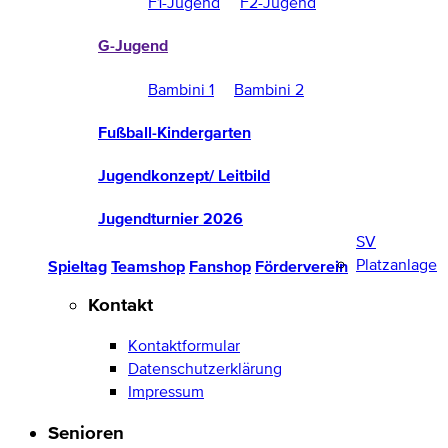
F1-Jugend
F2-Jugend
G-Jugend
Bambini 1
Bambini 2
Fußball-Kindergarten
Jugendkonzept/ Leitbild
Jugendturnier 2026
SV
Platzanlage
Spieltag
Teamshop
Fanshop
Förderverein
Kontakt
Kontaktformular
Datenschutzerklärung
Impressum
Senioren