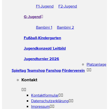
F1-Jugend
F2-Jugend
G-Jugend
Bambini 1
Bambini 2
Fußball-Kindergarten
Jugendkonzept/ Leitbild
Jugendturnier 2026
Platzanlage
Spieltag
Teamshop
Fanshop
Förderverein
Kontakt
Kontaktformular
Datenschutzerklärung
Impressum