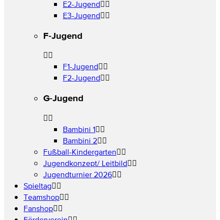
E2-Jugend
E3-Jugend
F-Jugend
F1-Jugend
F2-Jugend
G-Jugend
Bambini 1
Bambini 2
Fußball-Kindergarten
Jugendkonzept/ Leitbild
Jugendturnier 2026
Spieltag
Teamshop
Fanshop
Förderverein