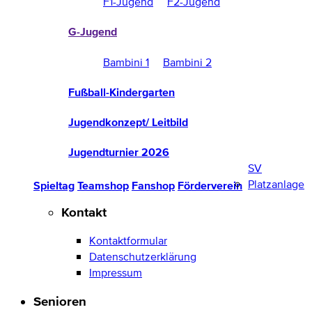
F1-Jugend
F2-Jugend
G-Jugend
Bambini 1
Bambini 2
Fußball-Kindergarten
Jugendkonzept/ Leitbild
Jugendturnier 2026
SV
Platzanlage
Spieltag
Teamshop
Fanshop
Förderverein
Kontakt
Kontaktformular
Datenschutzerklärung
Impressum
Senioren