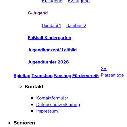
F1-Jugend
F2-Jugend
G-Jugend
Bambini 1
Bambini 2
Fußball-Kindergarten
Jugendkonzept/ Leitbild
Jugendturnier 2026
SV
Platzanlage
Spieltag
Teamshop
Fanshop
Förderverein
Kontakt
Kontaktformular
Datenschutzerklärung
Impressum
Senioren