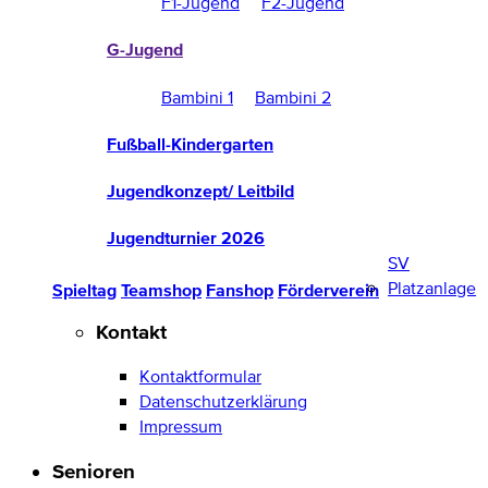
F1-Jugend
F2-Jugend
G-Jugend
Bambini 1
Bambini 2
Fußball-Kindergarten
Jugendkonzept/ Leitbild
Jugendturnier 2026
SV
Platzanlage
Spieltag
Teamshop
Fanshop
Förderverein
Kontakt
Kontaktformular
Datenschutzerklärung
Impressum
Senioren