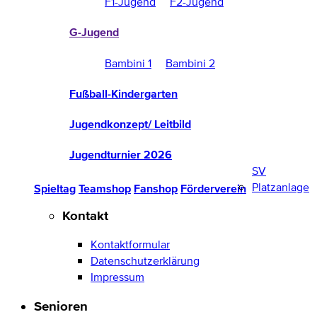
F1-Jugend
F2-Jugend
G-Jugend
Bambini 1
Bambini 2
Fußball-Kindergarten
Jugendkonzept/ Leitbild
Jugendturnier 2026
SV
Platzanlage
Spieltag
Teamshop
Fanshop
Förderverein
Kontakt
Kontaktformular
Datenschutzerklärung
Impressum
Senioren