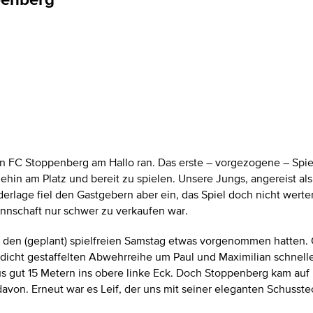
 FC Stoppenberg am Hallo ran. Das erste – vorgezogene – Spie
ehin am Platz und bereit zu spielen. Unsere Jungs, angereist a
ederlage fiel den Gastgebern aber ein, das Spiel doch nicht wer
nnschaft nur schwer zu verkaufen war.
ür den (geplant) spielfreien Samstag etwas vorgenommen hatten. O
r dicht gestaffelten Abwehrreihe um Paul und Maximilian schnell
 gut 15 Metern ins obere linke Eck. Doch Stoppenberg kam auf u
davon. Erneut war es Leif, der uns mit seiner eleganten Schusste