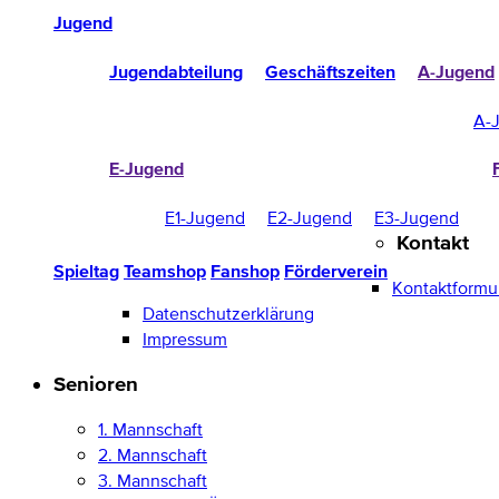
Jugend
Jugendabteilung
Geschäftszeiten
A-Jugend
A-
E-Jugend
E1-Jugend
E2-Jugend
E3-Jugend
Kontakt
Spieltag
Teamshop
Fanshop
Förderverein
Kontaktformu
Datenschutzerklärung
Impressum
Senioren
1. Mannschaft
2. Mannschaft
3. Mannschaft