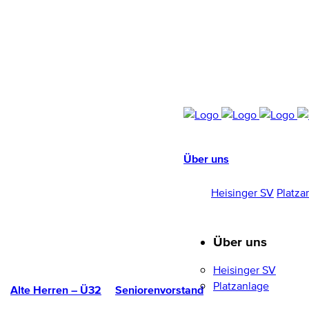
Über uns
HEISINGER SV
1952/96 E.V.
Heisinger SV
Platza
Über uns
Heisinger SV
Platzanlage
Alte Herren – Ü32
Seniorenvorstand