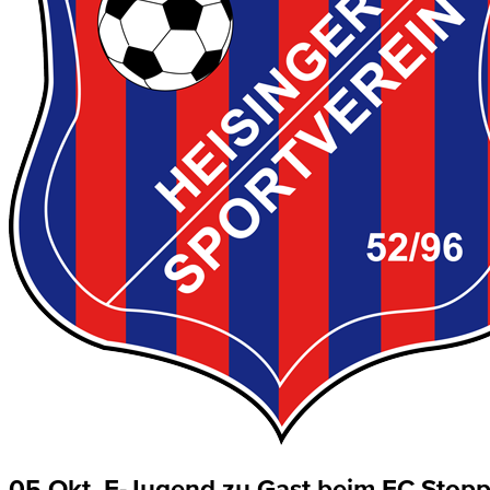
05 Okt.
E-Jugend zu Gast beim FC Stop