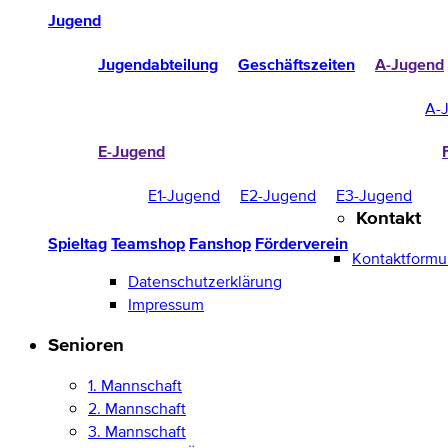
Jugend
Jugendabteilung
Geschäftszeiten
A-Jugend
A-
E-Jugend
E1-Jugend
E2-Jugend
E3-Jugend
Kontakt
Spieltag
Teamshop
Fanshop
Förderverein
Kontaktformu
Datenschutzerklärung
Impressum
Senioren
1. Mannschaft
2. Mannschaft
3. Mannschaft