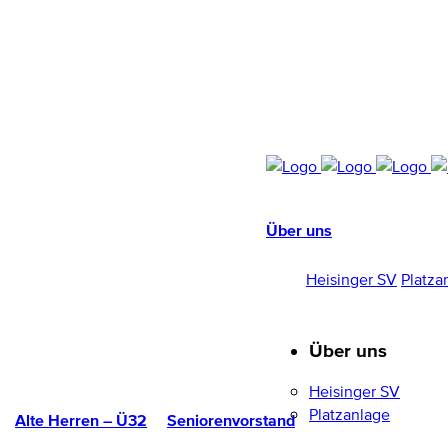
Über uns
HEISINGER SV
1952/96 E.V.
Heisinger SV
Platza
Über uns
Heisinger SV
Platzanlage
Alte Herren – Ü32
Seniorenvorstand