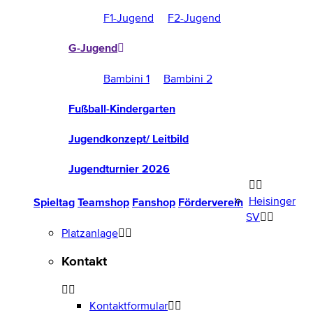
F1-Jugend
F2-Jugend
G-Jugend
Bambini 1
Bambini 2
Fußball-Kindergarten
Jugendkonzept/ Leitbild
Jugendturnier 2026
Heisinger
Spieltag
Teamshop
Fanshop
Förderverein
SV
Platzanlage
Kontakt
Kontaktformular