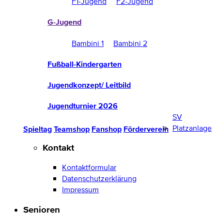
F1-Jugend
F2-Jugend
G-Jugend
Bambini 1
Bambini 2
Fußball-Kindergarten
Jugendkonzept/ Leitbild
Jugendturnier 2026
SV
Platzanlage
Spieltag
Teamshop
Fanshop
Förderverein
Kontakt
Kontaktformular
Datenschutzerklärung
Impressum
Senioren