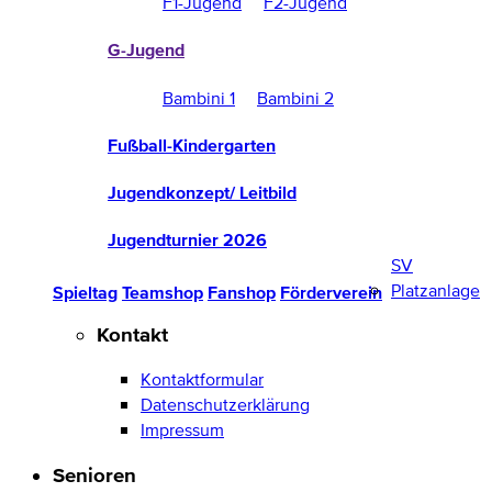
F1-Jugend
F2-Jugend
G-Jugend
Bambini 1
Bambini 2
Fußball-Kindergarten
Jugendkonzept/ Leitbild
Jugendturnier 2026
SV
Platzanlage
Spieltag
Teamshop
Fanshop
Förderverein
Kontakt
Kontaktformular
Datenschutzerklärung
Impressum
Senioren