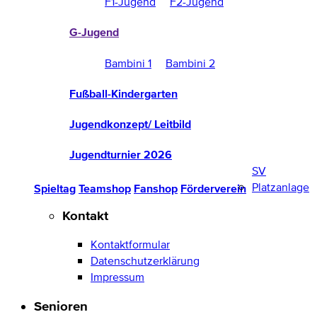
F1-Jugend
F2-Jugend
G-Jugend
Bambini 1
Bambini 2
Fußball-Kindergarten
Jugendkonzept/ Leitbild
Jugendturnier 2026
SV
Platzanlage
Spieltag
Teamshop
Fanshop
Förderverein
Kontakt
Kontaktformular
Datenschutzerklärung
Impressum
Senioren