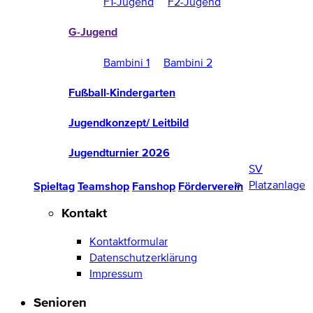
F1-Jugend
F2-Jugend
G-Jugend
Bambini 1
Bambini 2
Fußball-Kindergarten
Jugendkonzept/ Leitbild
Jugendturnier 2026
SV
Platzanlage
Spieltag
Teamshop
Fanshop
Förderverein
Kontakt
Kontaktformular
Datenschutzerklärung
Impressum
Senioren