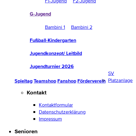
F1-Jugend
F2-Jugend
G-Jugend
Bambini 1
Bambini 2
Fußball-Kindergarten
Jugendkonzept/ Leitbild
Jugendturnier 2026
SV
Platzanlage
Spieltag
Teamshop
Fanshop
Förderverein
Kontakt
Kontaktformular
Datenschutzerklärung
Impressum
Senioren