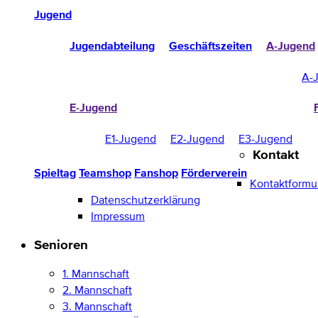
Jugend
Jugendabteilung
Geschäftszeiten
A-Jugend
A-
E-Jugend
E1-Jugend
E2-Jugend
E3-Jugend
Kontakt
Spieltag
Teamshop
Fanshop
Förderverein
Kontaktformu
Datenschutzerklärung
Impressum
Senioren
1. Mannschaft
2. Mannschaft
3. Mannschaft