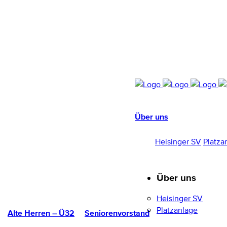
Über uns
HEISINGER SV
1952/96 E.V.
Heisinger SV
Platza
Über uns
Heisinger SV
Platzanlage
Alte Herren – Ü32
Seniorenvorstand