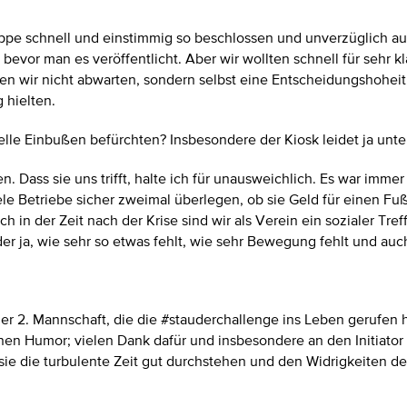
ppe schnell und einstimmig so beschlossen und unverzüglich au
bevor man es veröffentlicht. Aber wir wollten schnell für sehr 
en wir nicht abwarten, sondern selbst eine Entscheidungshoheit
g hielten.
elle Einbußen befürchten? Insbesondere der Kiosk leidet ja unte
hen. Dass sie uns trifft, halte ich für unausweichlich. Es war im
e Betriebe sicher zweimal überlegen, ob sie Geld für einen Fuß
 in der Zeit nach der Krise sind wir als Verein ein sozialer Tre
er ja, wie sehr so etwas fehlt, wie sehr Bewegung fehlt und auc
 der 2. Mannschaft, die die #stauderchallenge ins Leben gerufen
enen Humor; vielen Dank dafür und insbesondere an den Initiato
 die turbulente Zeit gut durchstehen und den Widrigkeiten des A