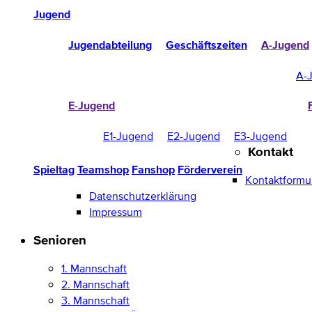
Jugend
Jugendabteilung
Geschäftszeiten
A-Jugend
A-
E-Jugend
E1-Jugend
E2-Jugend
E3-Jugend
Kontakt
Spieltag
Teamshop
Fanshop
Förderverein
Kontaktformu
Datenschutzerklärung
Impressum
Senioren
1. Mannschaft
2. Mannschaft
3. Mannschaft