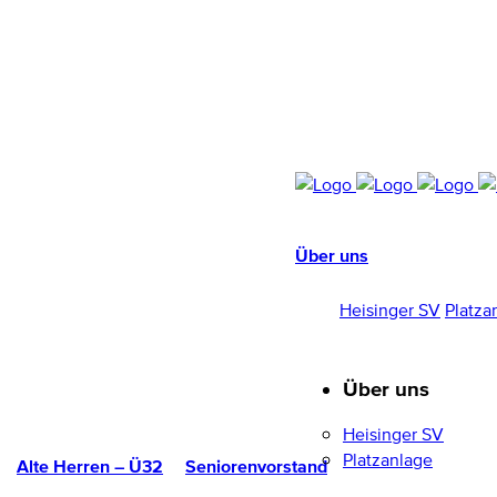
Über uns
HEISINGER SV
1952/96 E.V.
Heisinger SV
Platza
Über uns
Heisinger SV
Platzanlage
Alte Herren – Ü32
Seniorenvorstand