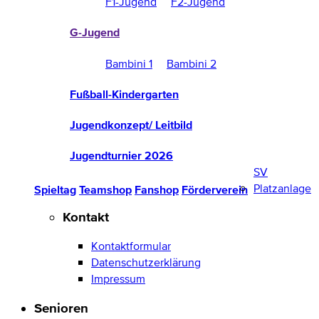
F1-Jugend
F2-Jugend
G-Jugend
Bambini 1
Bambini 2
Fußball-Kindergarten
Jugendkonzept/ Leitbild
Jugendturnier 2026
SV
Platzanlage
Spieltag
Teamshop
Fanshop
Förderverein
Kontakt
Kontaktformular
Datenschutzerklärung
Impressum
Senioren