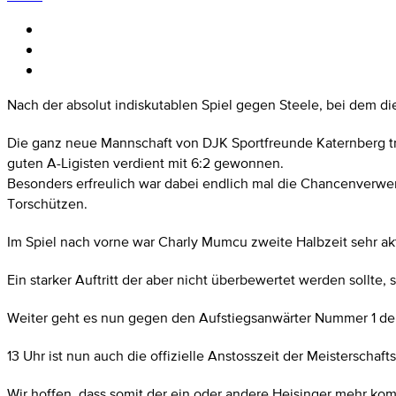
Nach der absolut indiskutablen Spiel gegen Steele, bei dem die
Die ganz neue Mannschaft von DJK Sportfreunde Katernberg tra
guten A-Ligisten verdient mit 6:2 gewonnen.
Besonders erfreulich war dabei endlich mal die Chancenverwe
Torschützen.
Im Spiel nach vorne war Charly Mumcu zweite Halbzeit sehr aktiv
Ein starker Auftritt der aber nicht überbewertet werden sollte,
Weiter geht es nun gegen den Aufstiegsanwärter Nummer 1 der K
13 Uhr ist nun auch die offizielle Anstosszeit der Meisterscha
Wir hoffen, dass somit der ein oder andere Heisinger mehr ko