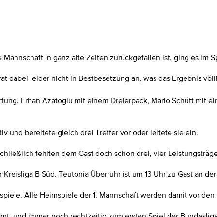
 Mannschaft in ganz alte Zeiten zurückgefallen ist, ging es im 
t dabei leider nicht in Bestbesetzung an, was das Ergebnis völ
rtung. Erhan Azatoglu mit einem Dreierpack, Mario Schütt mit 
 und bereitete gleich drei Treffer vor oder leitete sie ein.
 schließlich fehlten dem Gast doch schon drei, vier Leistungsträ
reisliga B Süd. Teutonia Überruhr ist um 13 Uhr zu Gast an der
ftsspiele. Alle Heimspiele der 1. Mannschaft werden damit vor de
mmt, und immer noch rechtzeitig zum ersten Spiel der Bundeslig