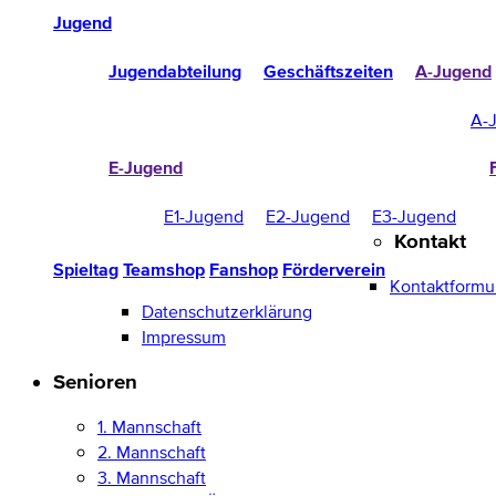
Jugend
Jugendabteilung
Geschäftszeiten
A-Jugend
A-
E-Jugend
E1-Jugend
E2-Jugend
E3-Jugend
Kontakt
Spieltag
Teamshop
Fanshop
Förderverein
Kontaktformu
Datenschutzerklärung
Impressum
Senioren
1. Mannschaft
2. Mannschaft
3. Mannschaft