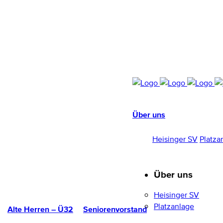
Über uns
HEISINGER SV
1952/96 E.V.
Heisinger SV
Platza
Über uns
Heisinger SV
Platzanlage
Alte Herren – Ü32
Seniorenvorstand