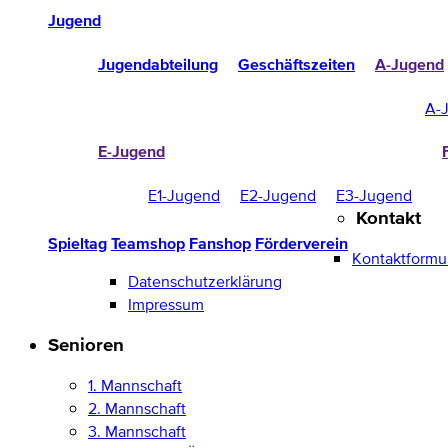
Jugend
Jugendabteilung
Geschäftszeiten
A-Jugend
A-
E-Jugend
E1-Jugend
E2-Jugend
E3-Jugend
Kontakt
Spieltag
Teamshop
Fanshop
Förderverein
Kontaktformu
Datenschutzerklärung
Impressum
Senioren
1. Mannschaft
2. Mannschaft
3. Mannschaft