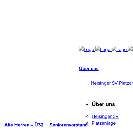
Über uns
HEISINGER SV
1952/96 E.V.
Heisinger SV
Platza
Über uns
Heisinger SV
Platzanlage
Alte Herren – Ü32
Seniorenvorstand