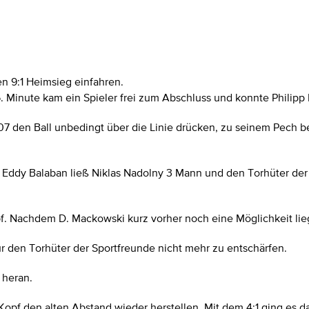
en 9:1 Heimsieg einfahren.
5. Minute kam ein Spieler frei zum Abschluss und konnte Philip
 den Ball unbedingt über die Linie drücken, zu seinem Pech befa
on Eddy Balaban ließ Niklas Nadolny 3 Mann und den Torhüter de
. Nachdem D. Mackowski kurz vorher noch eine Möglichkeit liege
ür den Torhüter der Sportfreunde nicht mehr zu entschärfen.
 heran.
opf den alten Abstand wieder herstellen. Mit dem 4:1 ging es da