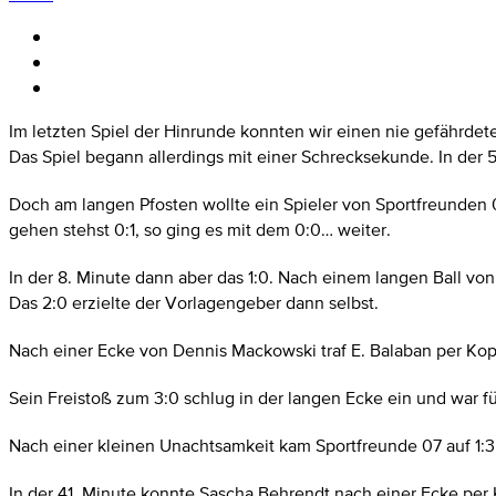
Im letzten Spiel der Hinrunde konnten wir einen nie gefährdet
Das Spiel begann allerdings mit einer Schrecksekunde. In der 
Doch am langen Pfosten wollte ein Spieler von Sportfreunden 07
gehen stehst 0:1, so ging es mit dem 0:0
…
weiter.
In der 8. Minute dann aber das 1:0. Nach einem langen Ball v
Das 2:0 erzielte der Vorlagengeber dann selbst.
Nach einer Ecke von Dennis Mackowski traf E. Balaban per Kopf
Sein Freistoß zum 3:0 schlug in der langen Ecke ein und war f
Nach einer kleinen Unachtsamkeit kam Sportfreunde 07 auf 1:3
In der 41. Minute konnte Sascha Behrendt nach einer Ecke per K