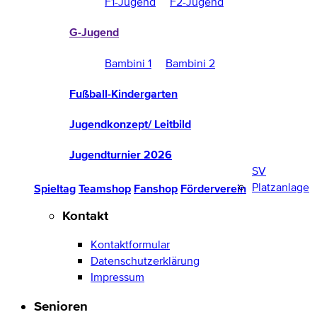
F1-Jugend
F2-Jugend
G-Jugend
Bambini 1
Bambini 2
Fußball-Kindergarten
Jugendkonzept/ Leitbild
Jugendturnier 2026
SV
Platzanlage
Spieltag
Teamshop
Fanshop
Förderverein
Kontakt
Kontaktformular
Datenschutzerklärung
Impressum
Senioren