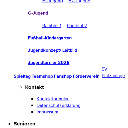
F1-Jugend
F2-Jugend
G-Jugend
Bambini 1
Bambini 2
Fußball-Kindergarten
Jugendkonzept/ Leitbild
Jugendturnier 2026
SV
Platzanlage
Spieltag
Teamshop
Fanshop
Förderverein
Kontakt
Kontaktformular
Datenschutzerklärung
Impressum
Senioren