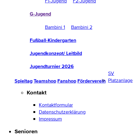
F1-Jugend
F2-Jugend
G-Jugend
Bambini 1
Bambini 2
Fußball-Kindergarten
Jugendkonzept/ Leitbild
Jugendturnier 2026
SV
Platzanlage
Spieltag
Teamshop
Fanshop
Förderverein
Kontakt
Kontaktformular
Datenschutzerklärung
Impressum
Senioren